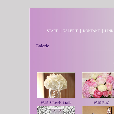
|
|
|
START
GALERIE
KONTAKT
LINK
Galerie
Weiß-Silber/Kristalle
Weiß-Rosé