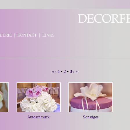
|
|
LERIE
KONTAKT
LINKS
•
•
«
‹
1
2
3
›
»
Autoschmuck
Sonstiges